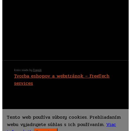
Copyright © 2021 KOVO VLHA, s. r. o.
Icons made by
Freepik
Tvorba eshopov a webstránok – FreeTech
services
Tento web používa súbory cookies. Prehliadaním
webu vyjadrujete súhlas s ich používaním.
Viac