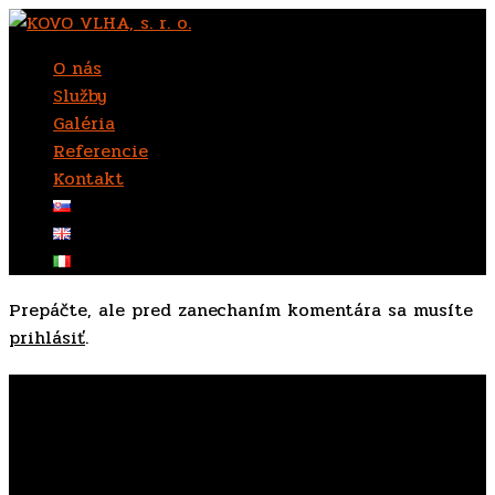
O nás
Služby
Galéria
Referencie
Kontakt
Prepáčte, ale pred zanechaním komentára sa musíte
prihlásiť
.
KOVO VLHA, s. r. o.
Sme spoločnosť zaoberajúca sa obrábaním a
vyrábaním
súčiastok malosériovej výroby
podľa požiadaviek zákazníka alebo podľa